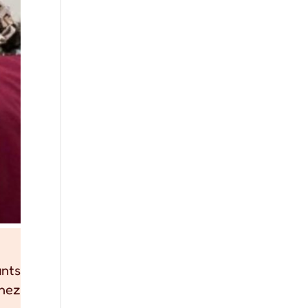
ants
chez