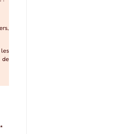
ers,
.
 les
t de
c
*