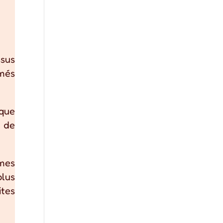
ssus
imés
 que
t de
 mes
plus
ites