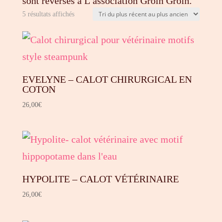
sont reversés à L’association Groin Groin.
Trié
5 résultats affichés
du
plus
récent
au
EVELYNE – CALOT CHIRURGICAL EN
plus
COTON
ancien
26,00
€
HYPOLITE – CALOT VÉTÉRINAIRE
26,00
€