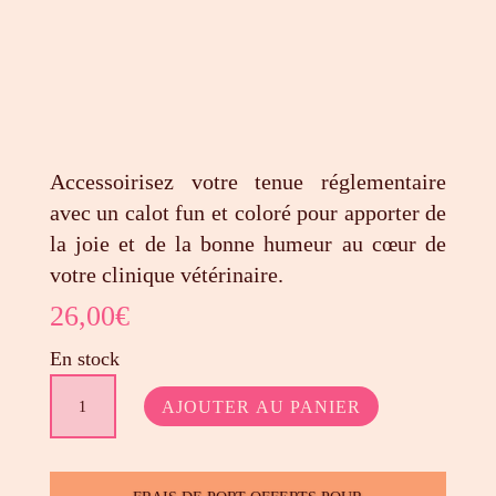
Accessoirisez votre tenue réglementaire
avec un calot fun et coloré pour apporter de
la joie et de la bonne humeur au cœur de
votre clinique vétérinaire.
26,00
€
En stock
quantité
AJOUTER AU PANIER
de
Hypolite
-