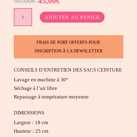
Le
Le
50,00
€
45,00
€
prix
prix
quantité
initial
actuel
AJOUTER AU PANIER
de
était :
est :
Roxane
50,00€.
45,00€.
-
FRAIS DE PORT OFFERTS POUR
sac
INSCRIPTION À LA NEWSLETTER
ceinture
en
CONSEILS D’ENTRETIEN DES SACS CEINTURE
coton
Lavage en machine à 30°
Séchage à l’air libre
Repassage à température moyenne
DIMENSIONS
Largeur : 18 cm
Hauteur : 25 cm