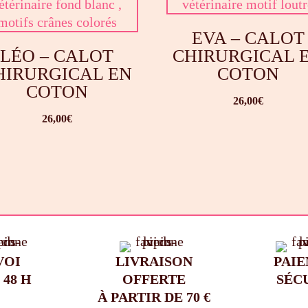
EVA – CALOT
LÉO – CALOT
CHIRURGICAL 
HIRURGICAL EN
COTON
COTON
26,00
€
26,00
€
VOI
LIVRAISON
PAI
 48 H
OFFERTE
SÉC
À PARTIR DE 70 €