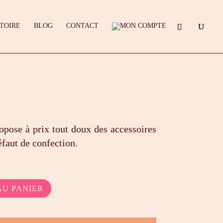
STOIRE
BLOG
CONTACT
opose à prix tout doux des accessoires
éfaut de confection.
el
AU PANIER
00€.