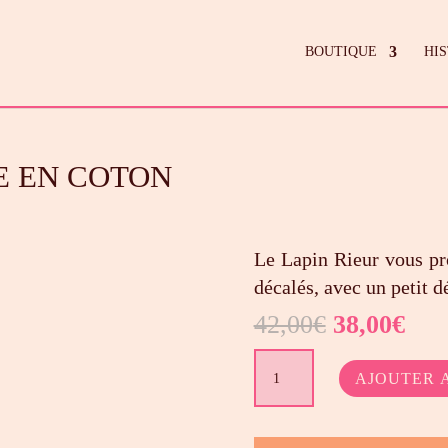
BOUTIQUE
HI
E EN COTON
Le Lapin Rieur vous pr
décalés, avec un petit d
Le
Le
42,00
€
38,00
€
prix
prix
quantité
initial
actu
AJOUTER 
de
était :
est :
Eric
42,00€.
38,
-