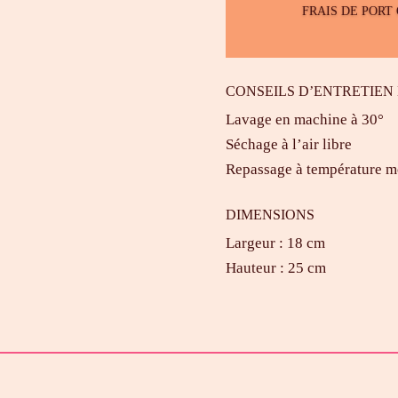
FRAIS DE PORT
sac
ceinture
en
CONSEILS D’ENTRETIEN
coton
Lavage en machine à 30°
Séchage à l’air libre
Repassage à température 
DIMENSIONS
Largeur : 18 cm
Hauteur : 25 cm