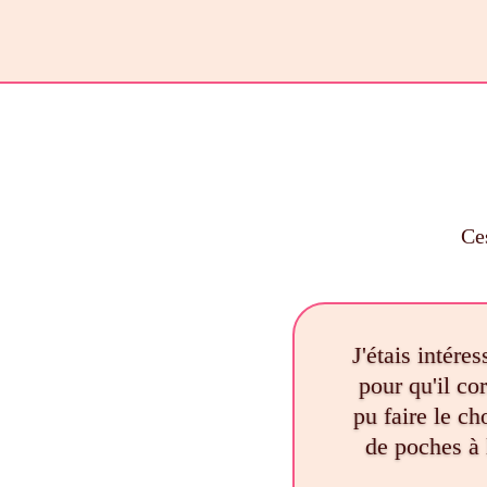
Ces
J'étais intére
pour qu'il co
pu faire le c
de poches à 