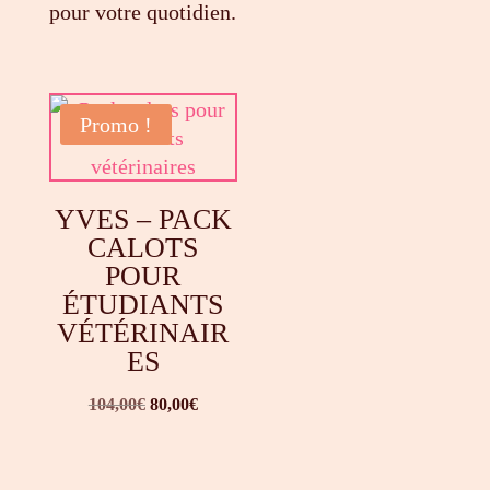
pour votre quotidien.
Promo !
YVES – PACK
CALOTS
POUR
ÉTUDIANTS
VÉTÉRINAIR
ES
Le
Le
104,00
€
80,00
€
prix
prix
initial
actuel
était :
est :