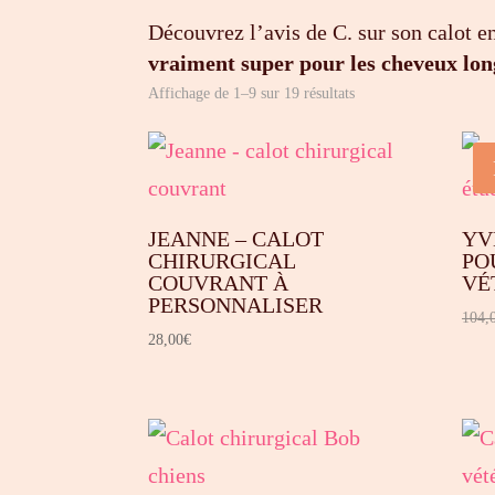
Découvrez l’avis de C. sur son calot e
vraiment super pour les cheveux lon
Trié
Affichage de 1–9 sur 19 résultats
du
plus
récent
au
JEANNE – CALOT
YV
plus
CHIRURGICAL
PO
ancien
COUVRANT À
VÉ
PERSONNALISER
104,
28,00
€