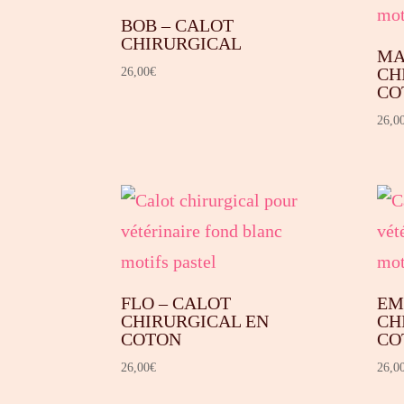
BOB – CALOT
CHIRURGICAL
MA
CH
26,00
€
CO
26,0
FLO – CALOT
EM
CHIRURGICAL EN
CH
COTON
CO
26,00
€
26,0