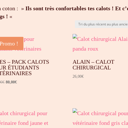
n coton : »
Ils sont très confortables tes calots ! Et c’
gs !
«
Promo !
ES – PACK CALOTS
ALAIN – CALOT
UR ÉTUDIANTS
CHIRURGICAL
TÉRINAIRES
26,00
€
Le
Le
00
€
80,00
€
prix
prix
initial
actuel
était :
est :
104,00€.
80,00€.