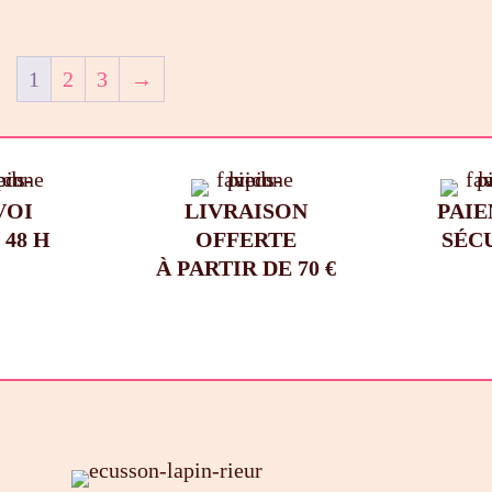
1
2
3
→
VOI
LIVRAISON
PAI
 48 H
OFFERTE
SÉC
À PARTIR DE 70 €