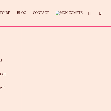
STOIRE
BLOG
CONTACT
du
n et
e !